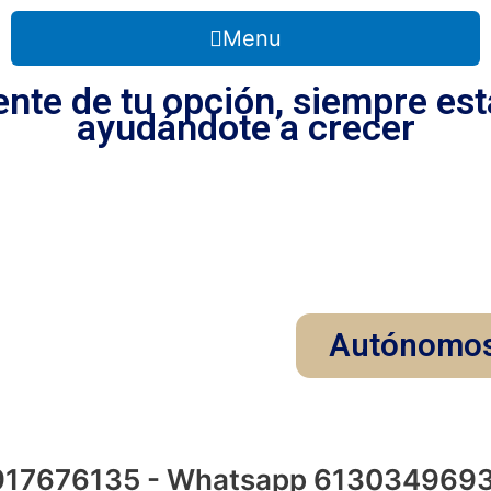
Menu
te de tu opción, siempre est
ayudándote a crecer
Autónomo
 917676135 - Whatsapp 613034969