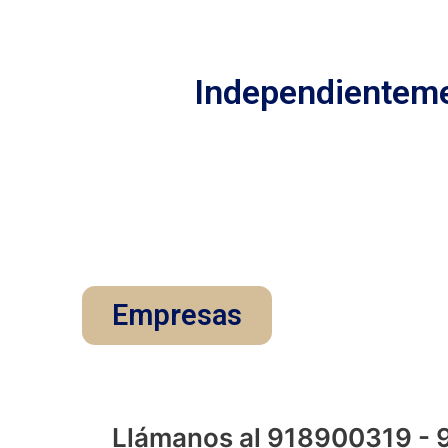
Ir
al
contenido
Independientemen
Empresas
Llámanos al 918900319 -