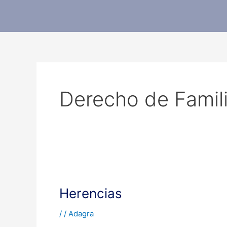
Ir
al
contenido
Derecho de Famil
Herencias
Herencias
/
/
Adagra