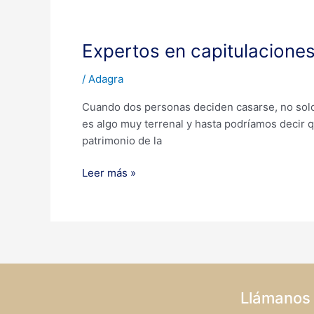
Expertos
en
Expertos en capitulacione
capitulaciones
matrimoniales
/
Adagra
Cuando dos personas deciden casarse, no solo
es algo muy terrenal y hasta podríamos decir 
patrimonio de la
Leer más »
Llámanos