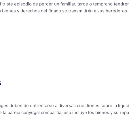
riste episodio de perder un familiar, tarde o temprano tendrem
los bienes y derechos del finado se transmitirán a sus heredero
s
nyuges deben de enfrentarse a diversas cuestiones sobre la liqui
ue la pareja conyugal compartía, eso incluye los bienes y su repa